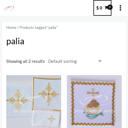
Ir
MA
$
0
al
ME
contenido
Home
/ Products tagged “palia”
palia
Showing all 2 results