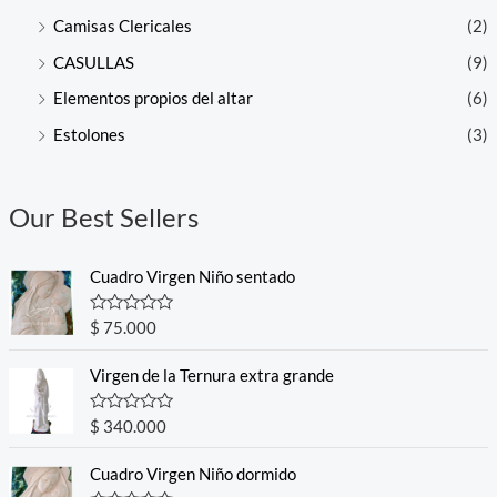
Camisas Clericales
(2)
CASULLAS
(9)
Elementos propios del altar
(6)
Estolones
(3)
Our Best Sellers
Cuadro Virgen Niño sentado
R
$
75.000
a
t
e
Virgen de la Ternura extra grande
d
0
o
R
$
340.000
u
a
t
t
o
e
Cuadro Virgen Niño dormido
f
d
5