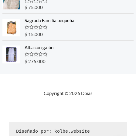
0
o
R
$
75.000
u
a
t
t
o
e
Sagrada Familia pequeña
f
d
5
0
o
R
$
15.000
u
a
t
t
o
e
Alba con galón
f
d
5
0
o
R
$
275.000
u
a
t
t
o
e
f
d
5
0
o
u
Copyright © 2026 Dpias
t
o
f
5
Diseñado por: kolbe.website