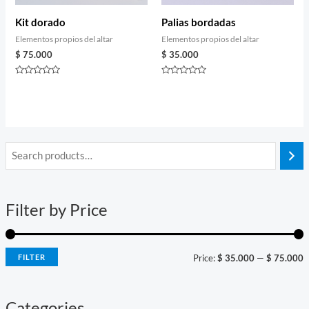
Kit dorado
Palias bordadas
Elementos propios del altar
Elementos propios del altar
$
75.000
$
35.000
Rated
Rated
0
0
out
out
of
of
5
5
i
a
n
x
Filter by Price
p
p
r
r
i
i
FILTER
Price:
$ 35.000
—
$ 75.000
c
c
e
e
Categories