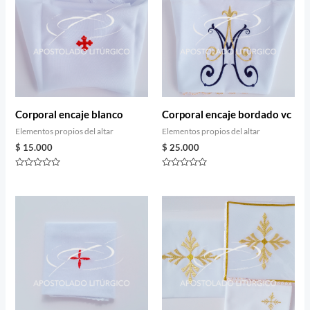
Corporal encaje blanco
Corporal encaje bordado vc
Elementos propios del altar
Elementos propios del altar
$
15.000
$
25.000
Rated
Rated
0
0
out
out
of
of
5
5