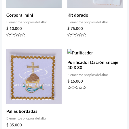
Corporal mini
Kit dorado
Elementos propios del altar
Elementos propios del altar
$
10.000
$
75.000
Rated
Rated
0
0
out
out
of
of
5
5
Purificador Dacrón Encaje
40 X 30
Elementos propios del altar
$
15.000
Rated
0
out
of
5
Palias bordadas
Elementos propios del altar
$
35.000