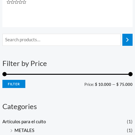
Rated
0
out
of
5
i
a
n
x
Filter by Price
p
p
r
r
i
i
FILTER
Price:
$ 10.000
—
$ 75.000
c
c
e
e
Categories
Artículos para el culto
(1)
METALES
(1)