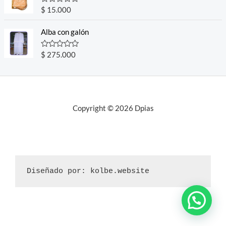
o
R
$
15.000
u
a
t
t
o
e
Alba con galón
f
d
5
0
o
R
$
275.000
u
a
t
t
o
e
f
d
5
0
o
u
Copyright © 2026 Dpias
t
o
f
5
Diseñado por: kolbe.website