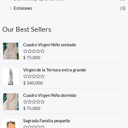
Estolones
(3)
Our Best Sellers
Cuadro Virgen Niño sentado
R
$
75.000
a
t
e
Virgen de la Ternura extra grande
d
0
o
R
$
340.000
u
a
t
t
o
e
Cuadro Virgen Niño dormido
f
d
5
0
o
R
$
75.000
u
a
t
t
o
e
Sagrada Familia pequeña
f
d
5
0