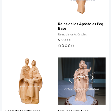
Rated
0
out
of
5
Reina de los Apóstoles Peq
Base
Reina de los Apóstoles
$
55.000
Rated
0
out
of
5