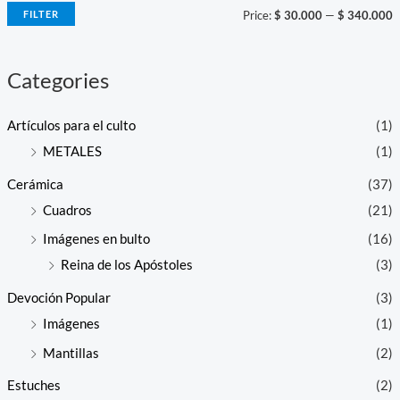
i
i
FILTER
Price:
$ 30.000
—
$ 340.000
c
c
e
e
Categories
Artículos para el culto
(1)
METALES
(1)
Cerámica
(37)
Cuadros
(21)
Imágenes en bulto
(16)
Reina de los Apóstoles
(3)
Devoción Popular
(3)
Imágenes
(1)
Mantillas
(2)
Estuches
(2)