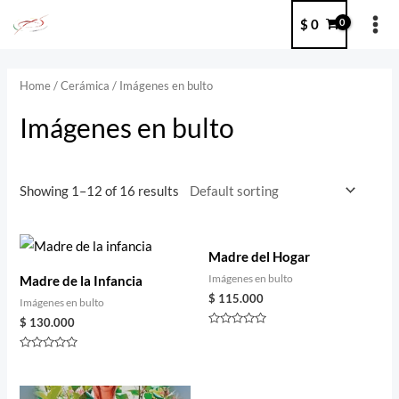
Ir
MA
$
0
al
ME
contenido
Home
/
Cerámica
/ Imágenes en bulto
Imágenes en bulto
Showing 1–12 of 16 results
Madre del Hogar
Imágenes en bulto
Madre de la Infancia
$
115.000
Imágenes en bulto
$
130.000
Rated
0
out
Rated
of
0
5
out
of