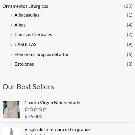
Ornamentos Litúrgicos
(25)
Albacasullas
(1)
Albas
(4)
Camisas Clericales
(2)
CASULLAS
(9)
Elementos propios del altar
(6)
Estolones
(3)
Our Best Sellers
Cuadro Virgen Niño sentado
R
$
75.000
a
t
e
Virgen de la Ternura extra grande
d