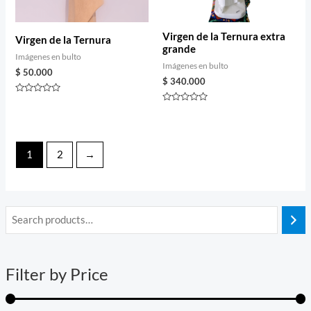
Virgen de la Ternura extra
Virgen de la Ternura
grande
Imágenes en bulto
Imágenes en bulto
$
50.000
$
340.000
Rated
0
Rated
out
0
of
out
5
of
5
1
2
→
i
a
n
x
Filter by Price
p
p
r
r