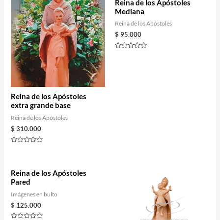
5
Reina de los Apóstoles
Mediana
Reina de los Apóstoles
$
95.000
Rated
0
out
of
5
Reina de los Apóstoles
extra grande base
Reina de los Apóstoles
$
310.000
Rated
0
out
of
5
Reina de los Apóstoles
Pared
Imágenes en bulto
$
125.000