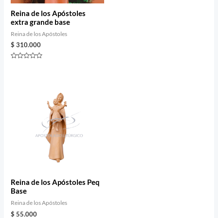
Reina de los Apóstoles
extra grande base
Reina de los Apóstoles
$
310.000
Rated
0
out
of
5
Reina de los Apóstoles Peq
Base
Reina de los Apóstoles
$
55.000