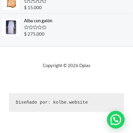
5
0
o
R
$
15.000
u
a
t
t
o
e
Alba con galón
f
d
5
0
o
R
$
275.000
u
a
t
t
o
e
f
d
5
0
o
u
Copyright © 2026 Dpias
t
o
f
5
Diseñado por: kolbe.website