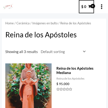
Ir
MA
$
0
al
ME
contenido
Home
/
Cerámica
/
Imágenes en bulto
/ Reina de los Apóstoles
Reina de los Apóstoles
Showing all 3 results
Reina de los Apóstoles
Mediana
Reina de los Apóstoles
$
95.000
Rated
0
out
of
5