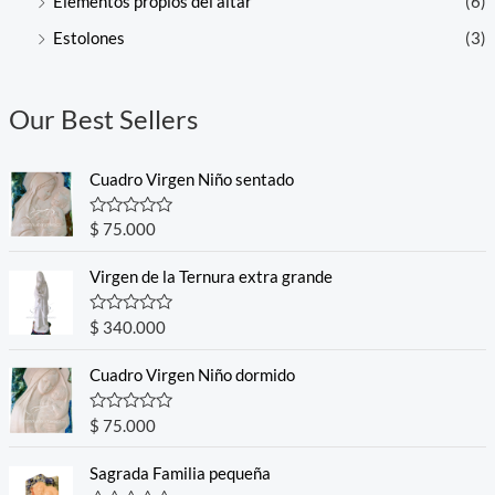
Elementos propios del altar
(6)
Estolones
(3)
Our Best Sellers
Cuadro Virgen Niño sentado
R
$
75.000
a
t
e
Virgen de la Ternura extra grande
d
0
o
R
$
340.000
u
a
t
t
o
e
Cuadro Virgen Niño dormido
f
d
5
0
o
R
$
75.000
u
a
t
t
o
e
Sagrada Familia pequeña
f
d