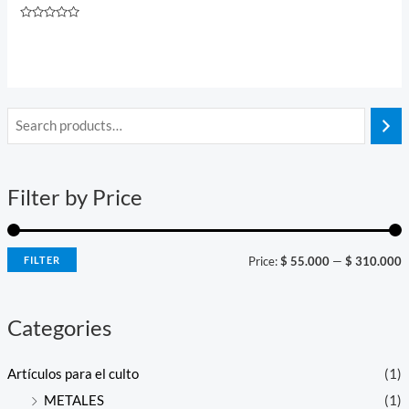
Rated
0
out
of
5
i
a
n
x
Filter by Price
p
p
r
r
i
i
FILTER
Price:
$ 55.000
—
$ 310.000
c
c
e
e
Categories
Artículos para el culto
(1)
METALES
(1)