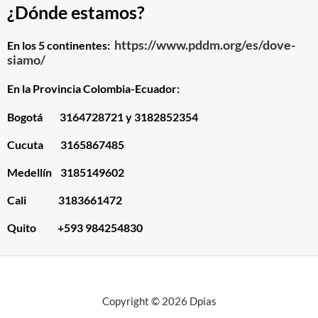
¿Dónde estamos?
https://www.pddm.org/es/dove-
En los 5 continentes:
siamo/
En la Provincia Colombia-Ecuador:
Bogotá 3164728721 y 3182852354
Cucuta 3165867485
Medellín 3185149602
Cali 3183661472
Quito +593 984254830
Copyright © 2026 Dpias