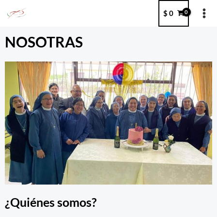
Ir
MA
$
0
al
ME
contenido
NOSOTRAS
¿Quiénes somos?