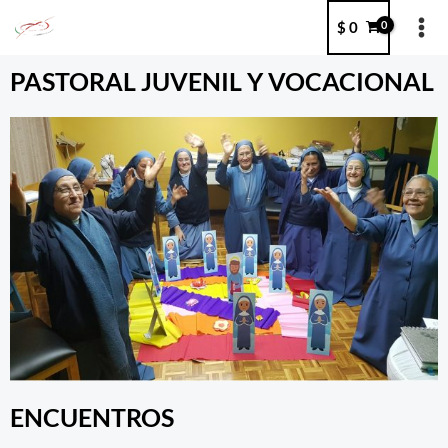
Ir
MA
$
0
al
ME
contenido
PASTORAL JUVENIL Y VOCACIONAL
ENCUENTROS