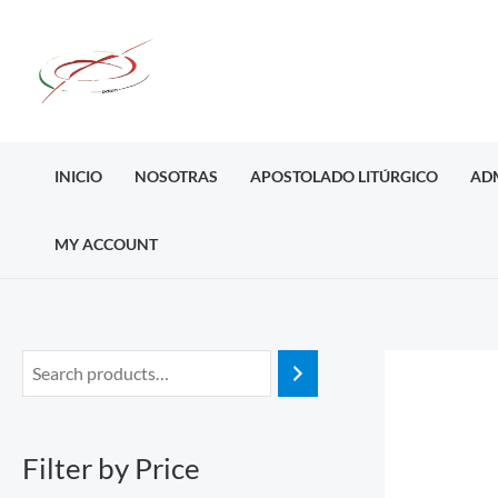
Ir
al
contenido
INICIO
NOSOTRAS
APOSTOLADO LITÚRGICO
AD
MY ACCOUNT
M
M
i
a
n
x
Filter by Price
p
p