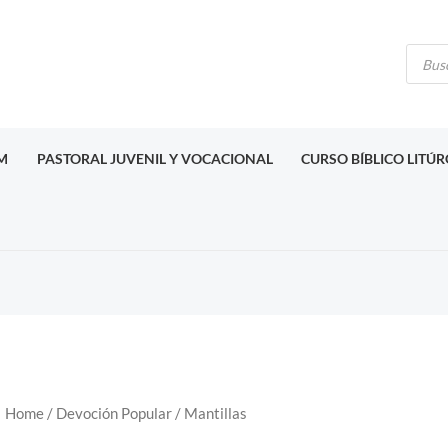
Búsq
de
produ
M
PASTORAL JUVENIL Y VOCACIONAL
CURSO BÍBLICO LITÚ
Home
/
Devoción Popular
/ Mantillas