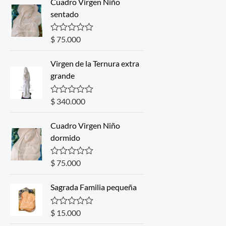
Cuadro Virgen Niño
sentado
$
75.000
R
a
t
Virgen de la Ternura extra
e
d
grande
0
o
u
$
340.000
R
t
a
o
t
f
Cuadro Virgen Niño
e
5
d
dormido
0
o
u
$
75.000
R
t
a
o
t
f
Sagrada Familia pequeña
e
5
d
0
o
$
15.000
R
u
a