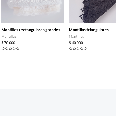
Mantillas rectangulares grandes
Mantillas triangulares
Mantillas
Mantillas
$
70.000
$
40.000
Rated
Rated
0
0
out
out
of
of
5
5