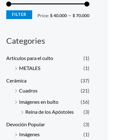
r
r
i
i
FILTER
Price:
$ 40.000
—
$ 70.000
c
c
e
e
Categories
Artículos para el culto
(1)
METALES
(1)
Cerámica
(37)
Cuadros
(21)
Imágenes en bulto
(16)
Reina de los Apóstoles
(3)
Devoción Popular
(3)
Imágenes
(1)