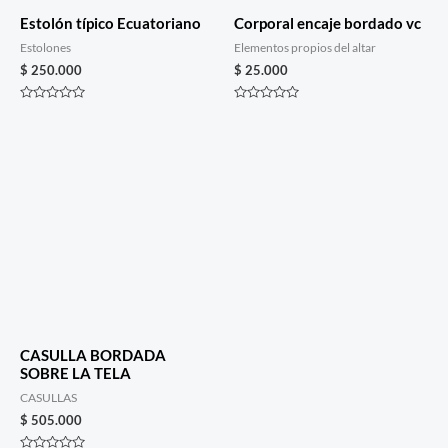
Estolón típico Ecuatoriano
Corporal encaje bordado vc
Estolones
Elementos propios del altar
$
250.000
$
25.000
Rated
Rated
0
0
out
out
of
of
5
5
CASULLA BORDADA
SOBRE LA TELA
CASULLAS
$
505.000
Rated
0
out
of
5
Copyright © 2026 Dpias