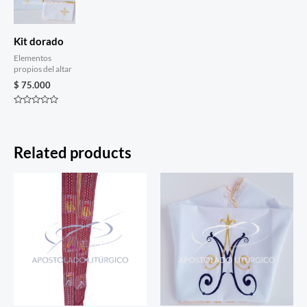
Kit dorado
Elementos
propios del altar
$
75.000
Rated
0
out
of
5
Related products