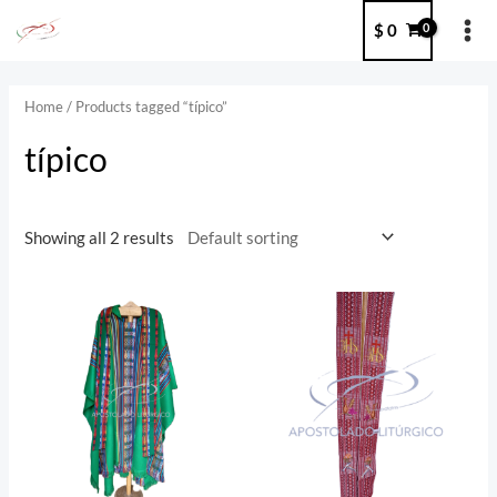
Ir
MA
$
0
al
ME
contenido
Home
/ Products tagged “típico”
típico
Showing all 2 results