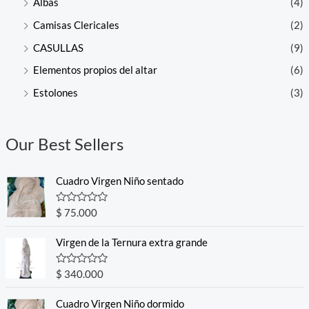
Albas
(4)
Camisas Clericales
(2)
CASULLAS
(9)
Elementos propios del altar
(6)
Estolones
(3)
Our Best Sellers
Cuadro Virgen Niño sentado
R
$
75.000
a
t
e
Virgen de la Ternura extra grande
d
0
o
R
$
340.000
u
a
t
t
o
e
Cuadro Virgen Niño dormido
f