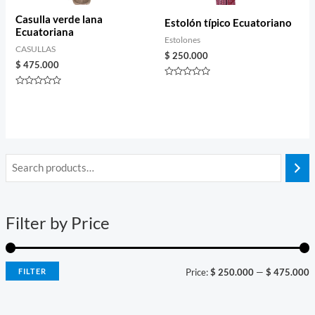
Casulla verde lana
Estolón típico Ecuatoriano
Ecuatoriana
Estolones
CASULLAS
$
250.000
$
475.000
Rated
0
Rated
out
0
of
out
5
of
5
i
a
n
x
Filter by Price
p
p
r
r
i
i
FILTER
Price:
$ 250.000
—
$ 475.000
c
c
e
e