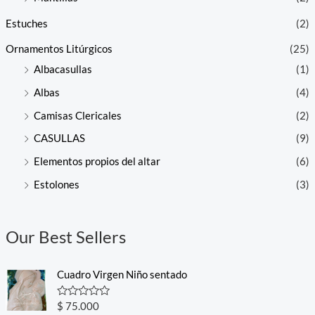
Estuches
(2)
Ornamentos Litúrgicos
(25)
Albacasullas
(1)
Albas
(4)
Camisas Clericales
(2)
CASULLAS
(9)
Elementos propios del altar
(6)
Estolones
(3)
Our Best Sellers
Cuadro Virgen Niño sentado
R
$
75.000