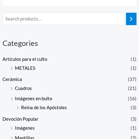
5
Categories
Artículos para el culto
(1)
METALES
(1)
Cerámica
(37)
Cuadros
(21)
Imágenes en bulto
(16)
Reina de los Apóstoles
(3)
Devoción Popular
(3)
Imágenes
(1)
Mantillas
(2)