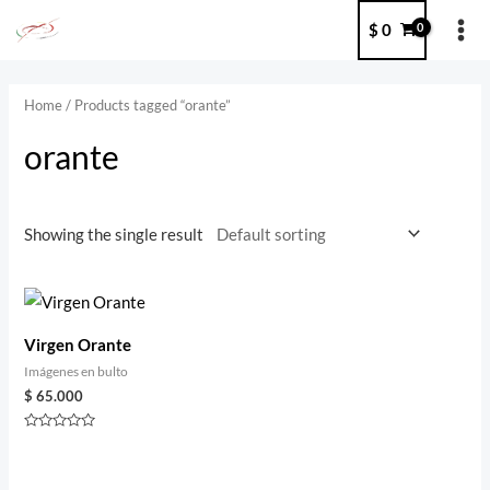
Ir
MA
$
0
al
ME
contenido
Home
/ Products tagged “orante”
orante
Showing the single result
Virgen Orante
Imágenes en bulto
$
65.000
Rated
0
out
of