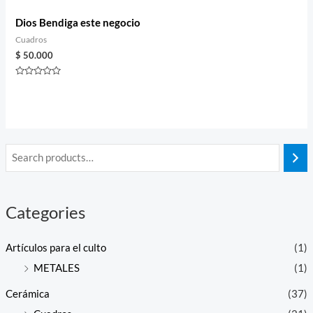
Dios Bendiga este negocio
Cuadros
$
50.000
Rated
0
out
of
5
Categories
Artículos para el culto
(1)
METALES
(1)
Cerámica
(37)