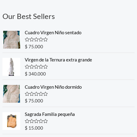
Our Best Sellers
Cuadro Virgen Niño sentado
R
$
75.000
a
t
e
Virgen de la Ternura extra grande
d
0
o
R
$
340.000
u
a
t
t
o
e
Cuadro Virgen Niño dormido
f
d
5
0
o
R
$
75.000
u
a
t
t
o
e
Sagrada Familia pequeña
f
d
5
0
o
R
$
15.000
u
a
t
t