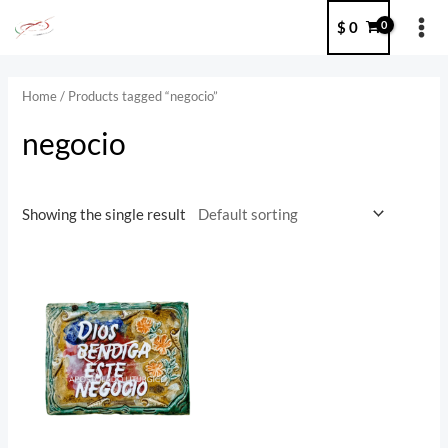
Ir
MA
$
0
al
ME
contenido
Home
/ Products tagged “negocio”
negocio
Showing the single result