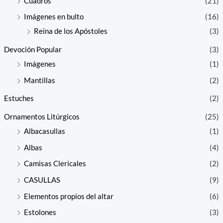
Cuadros
(21)
Imágenes en bulto
(16)
Reina de los Apóstoles
(3)
Devoción Popular
(3)
Imágenes
(1)
Mantillas
(2)
Estuches
(2)
Ornamentos Litúrgicos
(25)
Albacasullas
(1)
Albas
(4)
Camisas Clericales
(2)
CASULLAS
(9)
Elementos propios del altar
(6)
Estolones
(3)