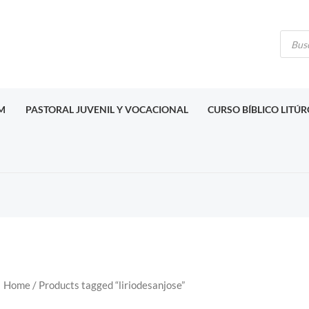
Búsq
de
produ
M
PASTORAL JUVENIL Y VOCACIONAL
CURSO BÍBLICO LITÚ
Home
/ Products tagged “liriodesanjose”