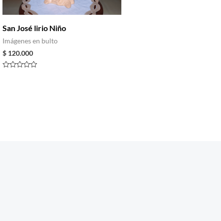
San José lirio Niño
Imágenes en bulto
$
120.000
Rated
0
out
of
5