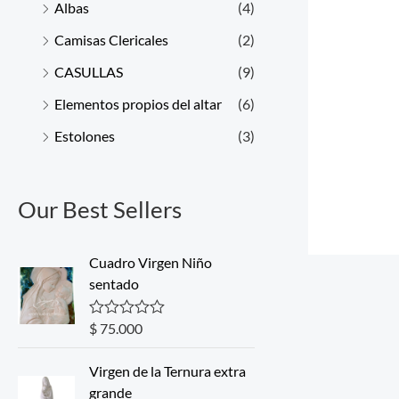
Albas
(4)
Camisas Clericales
(2)
CASULLAS
(9)
Elementos propios del altar
(6)
Estolones
(3)
Our Best Sellers
Cuadro Virgen Niño
sentado
$
75.000
R
a
t
Virgen de la Ternura extra
e
d
grande
0