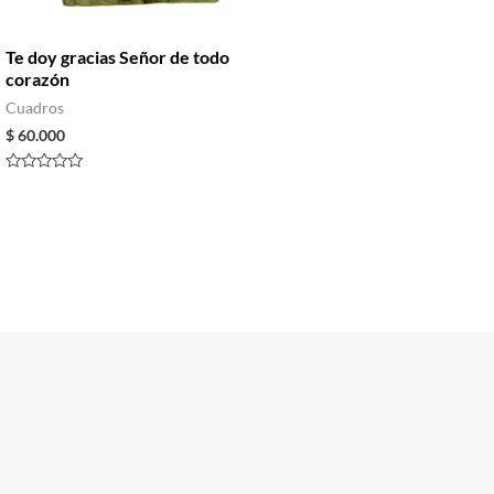
Te doy gracias Señor de todo
corazón
Cuadros
$
60.000
Rated
0
out
of
5