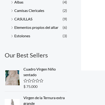
Albas
(4)
Camisas Clericales
(2)
CASULLAS
(9)
Elementos propios del altar
(6)
Estolones
(3)
Our Best Sellers
Cuadro Virgen Niño
sentado
$
75.000
R
a
t
Virgen de la Ternura extra
e
d
grande
0