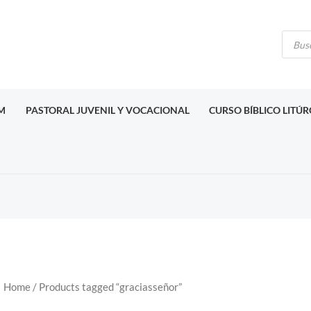
Búsq
de
produ
M
PASTORAL JUVENIL Y VOCACIONAL
CURSO BÍBLICO LITÚ
Home
/ Products tagged “graciasseñor”