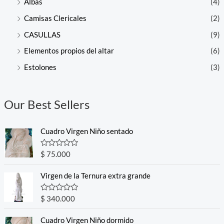
Albas
(4)
Camisas Clericales
(2)
CASULLAS
(9)
Elementos propios del altar
(6)
Estolones
(3)
Our Best Sellers
Cuadro Virgen Niño sentado
R
$
75.000
a
t
e
Virgen de la Ternura extra grande
d
0
o
R
$
340.000
u
a
t
t
o
e
Cuadro Virgen Niño dormido
f