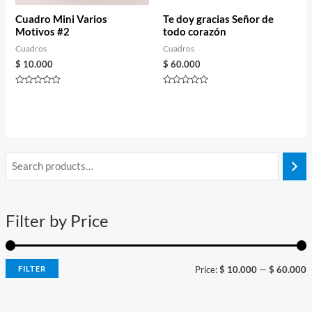
Cuadro Mini Varios
Te doy gracias Señor de
Motivos #2
todo corazón
Cuadros
Cuadros
$
10.000
$
60.000
Rated
Rated
0
0
out
out
of
of
5
5
i
a
n
x
Filter by Price
p
p
r
r
i
i
FILTER
Price:
$ 10.000
—
$ 60.000
c
c
e
e