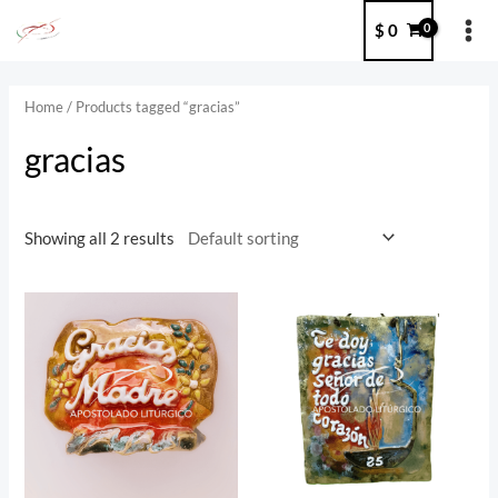
Ir
MA
$
0
al
ME
contenido
Home
/ Products tagged “gracias”
gracias
Showing all 2 results