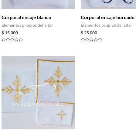
Corporal encaje blanco
Corporal encaje bordado 
Elementos propios del altar
Elementos propios del altar
$
15.000
$
25.000
Rated
Rated
0
0
out
out
of
of
5
5