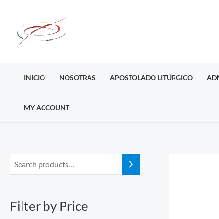
Ir
al
contenido
INICIO
NOSOTRAS
APOSTOLADO LITÚRGICO
AD
MY ACCOUNT
M
M
i
a
n
x
Filter by Price
p
p