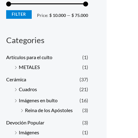
r
r
i
i
FILTER
Price:
$ 10.000
—
$ 75.000
c
c
e
e
Categories
Artículos para el culto
(1)
METALES
(1)
Cerámica
(37)
Cuadros
(21)
Imágenes en bulto
(16)
Reina de los Apóstoles
(3)
Devoción Popular
(3)
Imágenes
(1)