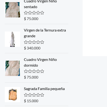
Cuadro Virgen Niño
sentado
$
75.000
R
a
t
Virgen de la Ternura extra
e
d
grande
0
o
u
$
340.000
R
t
a
o
t
f
Cuadro Virgen Niño
e
5
d
dormido
0
o
u
$
75.000
R
t
a
o
t
f
Sagrada Familia pequeña
e
5
d
0
o
$
15.000
R
u
a