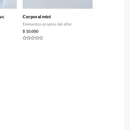
vc
Corporal mini
Elementos propios del altar
$
10.000
Rated
0
out
of
5