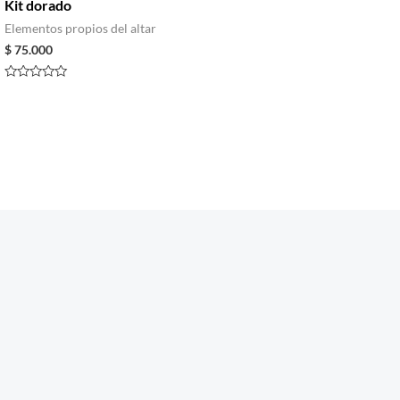
Kit dorado
Elementos propios del altar
$
75.000
Rated
0
out
of
5