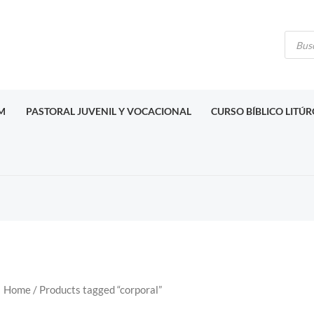
Búsq
de
produ
M
PASTORAL JUVENIL Y VOCACIONAL
CURSO BÍBLICO LITÚ
Home
/ Products tagged “corporal”