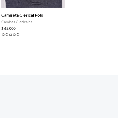
Camiseta Clerical Polo
Camisas Clericales
$
65.000
Rated
0
out
of
5