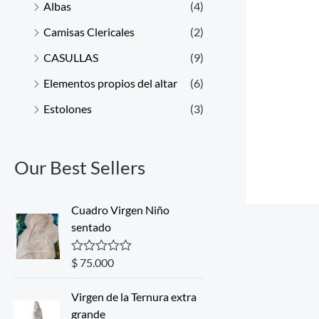
Albas
(4)
Camisas Clericales
(2)
CASULLAS
(9)
Elementos propios del altar
(6)
Estolones
(3)
Our Best Sellers
Cuadro Virgen Niño
sentado
$
75.000
R
a
t
Virgen de la Ternura extra
e
d
grande
0