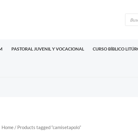
Búsq
de
produ
M
PASTORAL JUVENIL Y VOCACIONAL
CURSO BÍBLICO LITÚ
Home
/ Products tagged “camisetapolo”