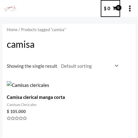
Ir
MA
$
0
al
ME
contenido
Home
/ Products tagged “camisa”
camisa
Showing the single result
Camisa clerical manga corta
Camisas Clericales
$
105.000
Rated
0
out
of