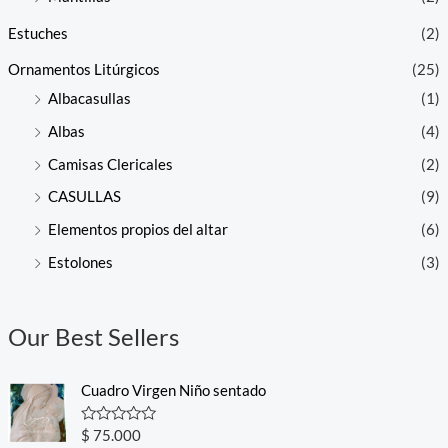
Estuches
(2)
Ornamentos Litúrgicos
(25)
Albacasullas
(1)
Albas
(4)
Camisas Clericales
(2)
CASULLAS
(9)
Elementos propios del altar
(6)
Estolones
(3)
Our Best Sellers
Cuadro Virgen Niño sentado
R
$
75.000