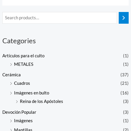
5
Categories
Artículos para el culto
(1)
METALES
(1)
Cerámica
(37)
Cuadros
(21)
Imágenes en bulto
(16)
Reina de los Apóstoles
(3)
Devoción Popular
(3)
Imágenes
(1)
Mantillas
(2)