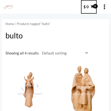
Ir
MA
$
0
al
ME
contenido
Home
/ Products tagged “bulto”
bulto
Showing all 4 results