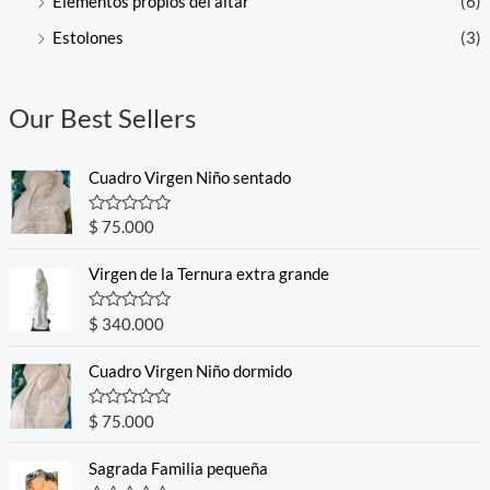
Elementos propios del altar
(6)
Estolones
(3)
Our Best Sellers
Cuadro Virgen Niño sentado
R
$
75.000
a
t
e
Virgen de la Ternura extra grande
d
0
o
R
$
340.000
u
a
t
t
o
e
Cuadro Virgen Niño dormido
f
d
5
0
o
R
$
75.000
u
a
t
t
o
e
Sagrada Familia pequeña
f
d