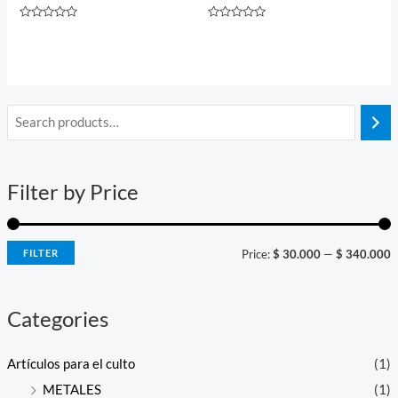
Rated
Rated
0
0
out
out
of
of
5
5
i
a
n
x
Filter by Price
p
p
r
r
i
i
FILTER
Price:
$ 30.000
—
$ 340.000
c
c
e
e
Categories
Artículos para el culto
(1)
METALES
(1)