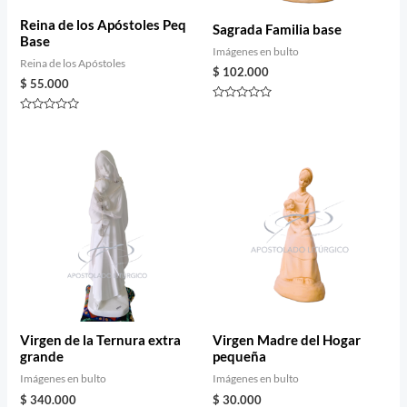
Reina de los Apóstoles Peq
Sagrada Familia base
Base
Imágenes en bulto
Reina de los Apóstoles
$
102.000
$
55.000
Rated
0
Rated
out
0
of
out
5
of
5
Virgen de la Ternura extra
Virgen Madre del Hogar
grande
pequeña
Imágenes en bulto
Imágenes en bulto
$
340.000
$
30.000