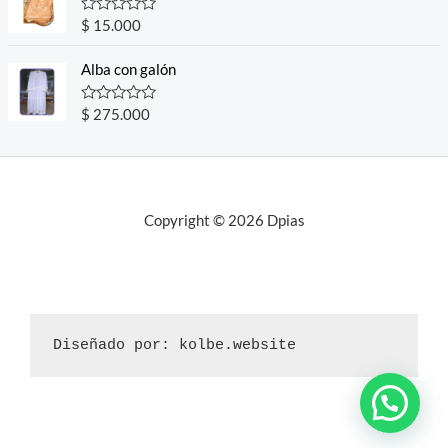
5
0
o
R
$
15.000
u
a
t
t
o
e
Alba con galón
f
d
5
0
o
R
$
275.000
u
a
t
t
o
e
f
d
5
0
o
u
Copyright © 2026 Dpias
t
o
f
5
Diseñado por: kolbe.website