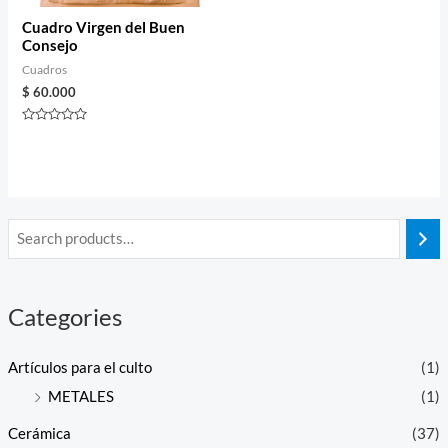
Cuadro Virgen del Buen
Consejo
Cuadros
$
60.000
Rated
0
out
of
5
Categories
Artículos para el culto
(1)
METALES
(1)
Cerámica
(37)