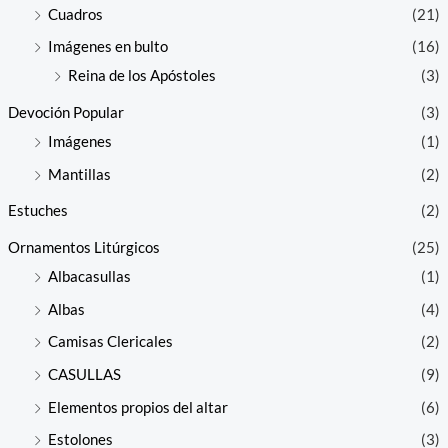
Cuadros
(21)
Imágenes en bulto
(16)
Reina de los Apóstoles
(3)
Devoción Popular
(3)
Imágenes
(1)
Mantillas
(2)
Estuches
(2)
Ornamentos Litúrgicos
(25)
Albacasullas
(1)
Albas
(4)
Camisas Clericales
(2)
CASULLAS
(9)
Elementos propios del altar
(6)
Estolones
(3)