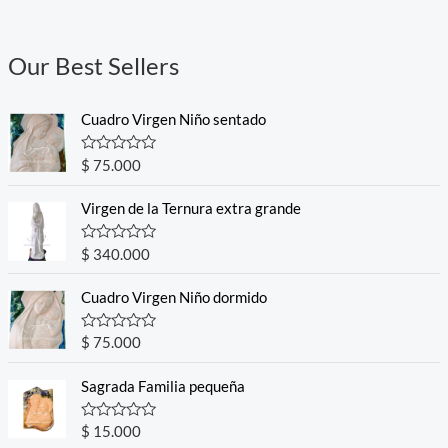
Our Best Sellers
Cuadro Virgen Niño sentado
R
$
75.000
a
t
e
Virgen de la Ternura extra grande
d
0
o
R
$
340.000
u
a
t
t
o
e
Cuadro Virgen Niño dormido
f
d
5
0
o
R
$
75.000
u
a
t
t
o
e
Sagrada Familia pequeña
f
d
5
0
o
R
$
15.000
u
a