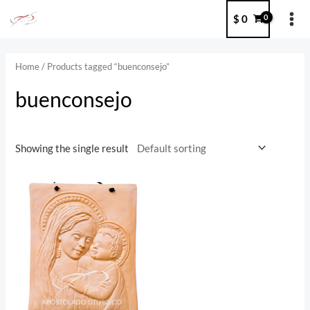
Ir
MA
$
0
al
ME
contenido
Home
/ Products tagged “buenconsejo”
buenconsejo
Showing the single result