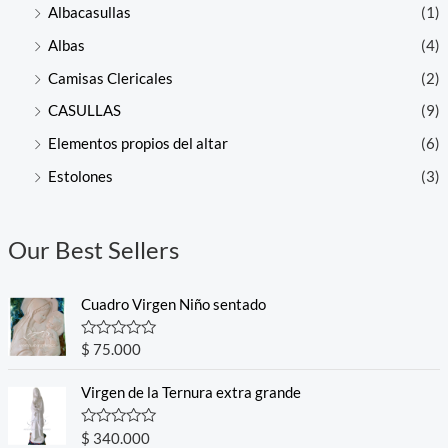
Albacasullas
(1)
Albas
(4)
Camisas Clericales
(2)
CASULLAS
(9)
Elementos propios del altar
(6)
Estolones
(3)
Our Best Sellers
Cuadro Virgen Niño sentado
R
$
75.000
a
t
e
Virgen de la Ternura extra grande
d
0
o
R
$
340.000
u