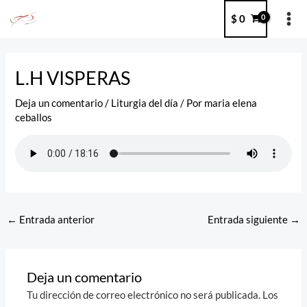
Ir
MA
$
0
al
ME
contenido
Post
navigation
L.H VISPERAS
Deja un comentario
/
Liturgia del día
/ Por
maria elena
ceballos
←
Entrada anterior
Entrada siguiente
→
Deja un comentario
Tu dirección de correo electrónico no será publicada.
Los