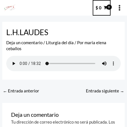
Ir
MA
$
0
al
ME
contenido
Post
navigation
L.H.LAUDES
Deja un comentario
/
Liturgia del día
/ Por
maria elena
ceballos
←
Entrada anterior
Entrada siguiente
→
Deja un comentario
Tu dirección de correo electrónico no será publicada.
Los