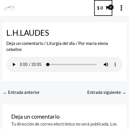
Ir
MA
$
0
al
ME
contenido
Post
navigation
L.H.LAUDES
Deja un comentario
/
Liturgia del día
/ Por
maria elena
ceballos
←
Entrada anterior
Entrada siguiente
→
Deja un comentario
Tu dirección de correo electrónico no será publicada.
Los