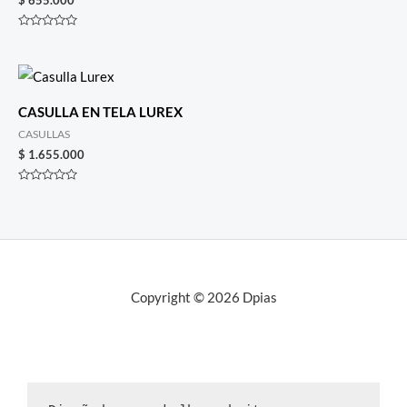
$
655.000
Rated
0
out
of
5
CASULLA EN TELA LUREX
CASULLAS
$
1.655.000
Rated
0
out
of
5
Copyright © 2026 Dpias