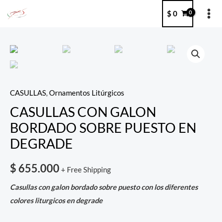
Ir
MA
$
0
al
ME
contenido
CASULLAS
CON
GALON
BORDADO
CASULLAS
,
Ornamentos Litúrgicos
SOBRE
CASULLAS CON GALON
PUESTO
BORDADO SOBRE PUESTO EN
EN
DEGRADE
DEGRADE
quantity
$
655.000
+ Free Shipping
Casullas con galon bordado sobre puesto con los diferentes
colores liturgicos en degrade