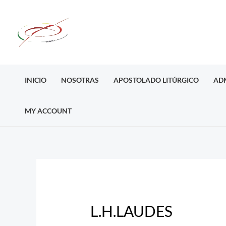
Ir
al
contenido
INICIO
NOSOTRAS
APOSTOLADO LITÚRGICO
AD
MY ACCOUNT
Post
navigation
L.H.LAUDES