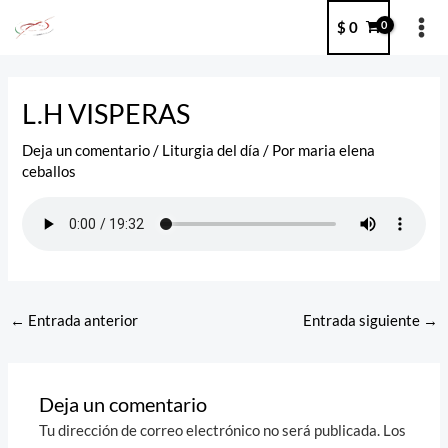
Ir
MA
$
0
al
ME
contenido
Post
navigation
L.H VISPERAS
Deja un comentario
/
Liturgia del día
/ Por
maria elena
ceballos
←
Entrada anterior
Entrada siguiente
→
Deja un comentario
Tu dirección de correo electrónico no será publicada.
Los