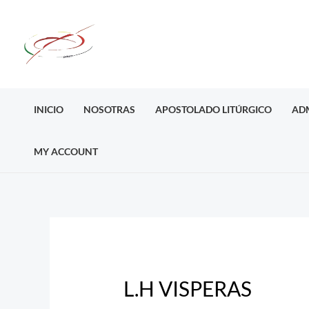
Ir
al
contenido
INICIO
NOSOTRAS
APOSTOLADO LITÚRGICO
AD
MY ACCOUNT
Post
navigation
L.H VISPERAS