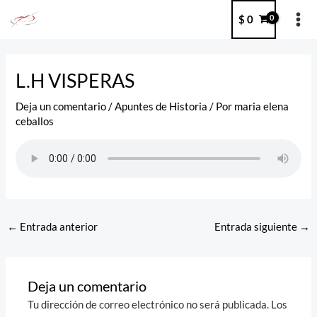
Ir
MA
$
0
al
ME
contenido
Post
navigation
L.H VISPERAS
Deja un comentario
/
Apuntes de Historia
/ Por
maria elena
ceballos
←
Entrada anterior
Entrada siguiente
→
Deja un comentario
Tu dirección de correo electrónico no será publicada.
Los