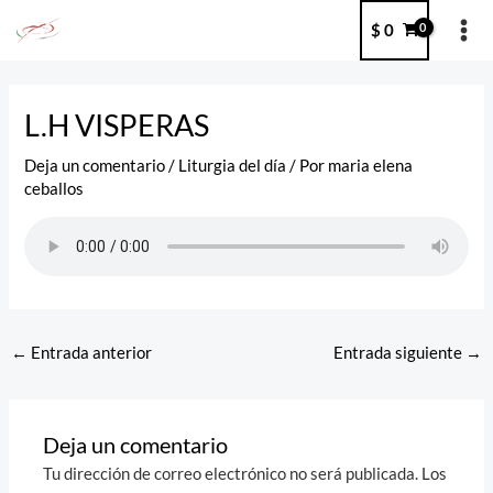
Ir
MA
$
0
al
ME
contenido
Post
navigation
L.H VISPERAS
Deja un comentario
/
Liturgia del día
/ Por
maria elena
ceballos
←
Entrada anterior
Entrada siguiente
→
Deja un comentario
Tu dirección de correo electrónico no será publicada.
Los