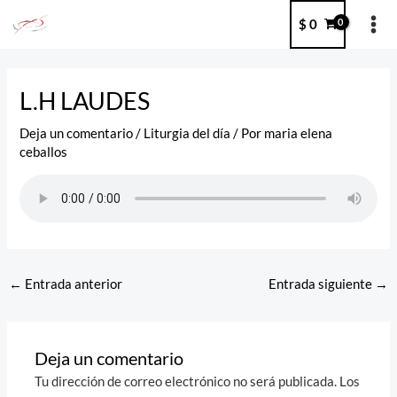
Ir
MA
$
0
al
ME
contenido
Post
navigation
L.H LAUDES
Deja un comentario
/
Liturgia del día
/ Por
maria elena
ceballos
←
Entrada anterior
Entrada siguiente
→
Deja un comentario
Tu dirección de correo electrónico no será publicada.
Los