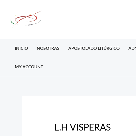
Ir
al
contenido
INICIO
NOSOTRAS
APOSTOLADO LITÚRGICO
AD
MY ACCOUNT
Post
navigation
L.H VISPERAS