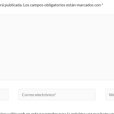
erá publicada.
Los campos obligatorios están marcados con
*
Correo
Web
electrónico*
ico y sitio web en este navegador para la próxima vez que haga u