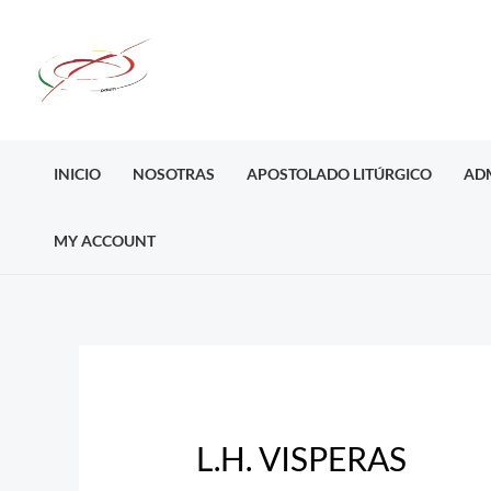
Ir
al
contenido
INICIO
NOSOTRAS
APOSTOLADO LITÚRGICO
AD
MY ACCOUNT
Post
navigation
L.H. VISPERAS