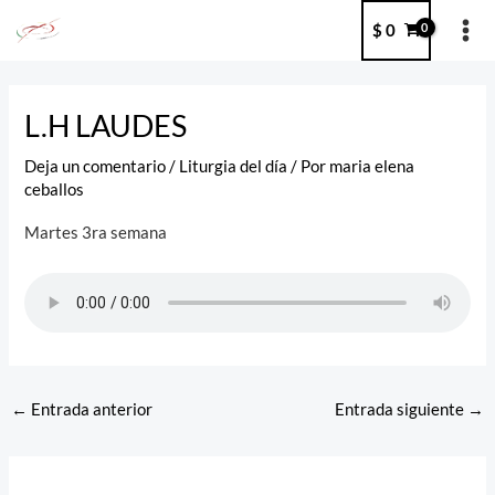
Ir
MA
$
0
al
ME
contenido
Post
navigation
L.H LAUDES
Deja un comentario
/
Liturgia del día
/ Por
maria elena
ceballos
Martes 3ra semana
←
Entrada anterior
Entrada siguiente
→