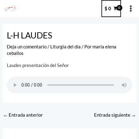
Ir
MA
$
0
al
ME
contenido
Post
navigation
L-H LAUDES
Deja un comentario
/
Liturgia del día
/ Por
maria elena
ceballos
Laudes presentación del Señor
←
Entrada anterior
Entrada siguiente
→