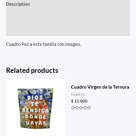
Description
Additional information
Reviews (0)
Cuadro Paz a esta familia con imagen.
Related products
Cuadro Virgen de la Ternura
Cuadros
$
15.000
Rated
0
out
of
5