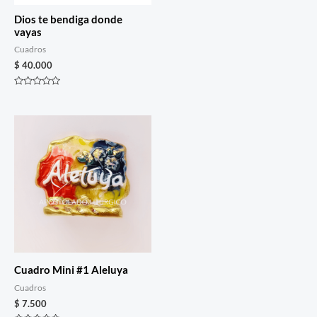
Dios te bendiga donde
vayas
Cuadros
$
40.000
Rated
0
out
of
5
Cuadro Mini #1 Aleluya
Cuadros
$
7.500