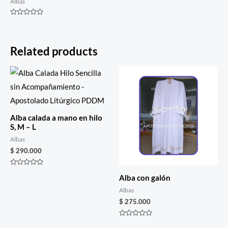
Albas
Rated
0
out
of
5
Related products
Alba calada a mano en hilo
S, M – L
Albas
$
290.000
Rated
Alba con galón
0
out
of
Albas
5
$
275.000
Rated
0