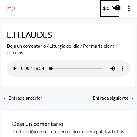
Ir
MA
$
0
al
ME
contenido
Post
navigation
L.H.LAUDES
Deja un comentario
/
Liturgia del día
/ Por
maria elena
ceballos
←
Entrada anterior
Entrada siguiente
→
Deja un comentario
Tu dirección de correo electrónico no será publicada.
Los