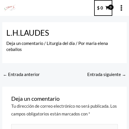
Ir
MA
$
0
al
ME
contenido
Post
navigation
L.H.LAUDES
Deja un comentario
/
Liturgia del día
/ Por
maria elena
ceballos
←
Entrada anterior
Entrada siguiente
→
Deja un comentario
Tu dirección de correo electrónico no será publicada.
Los
campos obligatorios están marcados con
*
Escribe