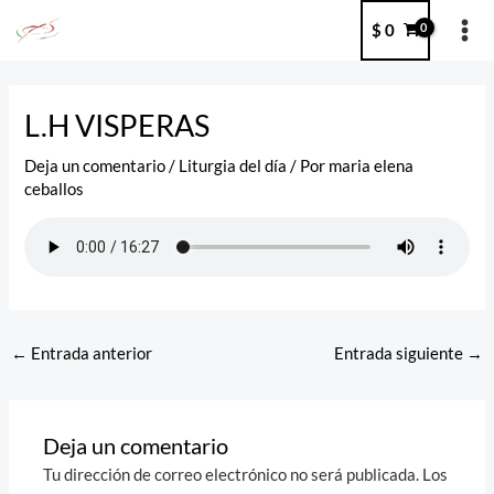
Ir
MA
$
0
al
ME
contenido
Post
navigation
L.H VISPERAS
Deja un comentario
/
Liturgia del día
/ Por
maria elena
ceballos
←
Entrada anterior
Entrada siguiente
→
Deja un comentario
Tu dirección de correo electrónico no será publicada.
Los