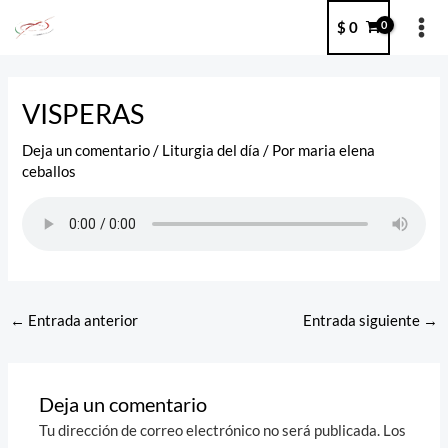
Ir
MA
$
0
al
ME
contenido
Post
navigation
VISPERAS
Deja un comentario
/
Liturgia del día
/ Por
maria elena
ceballos
←
Entrada anterior
Entrada siguiente
→
Deja un comentario
Tu dirección de correo electrónico no será publicada.
Los