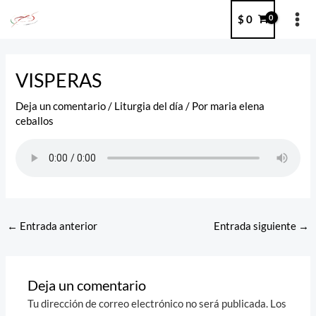
Ir
MA
$
0
al
ME
contenido
Post
navigation
VISPERAS
Deja un comentario
/
Liturgia del día
/ Por
maria elena
ceballos
←
Entrada anterior
Entrada siguiente
→
Deja un comentario
Tu dirección de correo electrónico no será publicada.
Los