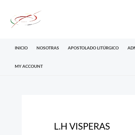
Ir
al
contenido
INICIO
NOSOTRAS
APOSTOLADO LITÚRGICO
AD
MY ACCOUNT
Post
navigation
L.H VISPERAS