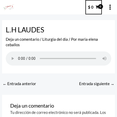
Ir
MA
$
0
al
ME
contenido
Post
navigation
L.H LAUDES
Deja un comentario
/
Liturgia del día
/ Por
maria elena
ceballos
←
Entrada anterior
Entrada siguiente
→
Deja un comentario
Tu dirección de correo electrónico no será publicada.
Los