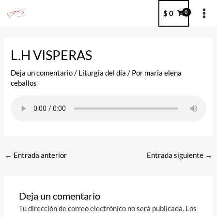
Ir
MA
$
0
al
ME
contenido
Post
navigation
L.H VISPERAS
Deja un comentario
/
Liturgia del día
/ Por
maria elena
ceballos
←
Entrada anterior
Entrada siguiente
→
Deja un comentario
Tu dirección de correo electrónico no será publicada.
Los