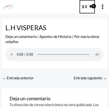
Ir
MA
$
0
al
ME
contenido
Post
navigation
L.H VISPERAS
Deja un comentario
/
Apuntes de Historia
/ Por
maria elena
ceballos
←
Entrada anterior
Entrada siguiente
→
Deja un comentario
Tu dirección de correo electrónico no será publicada.
Los