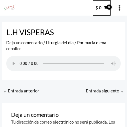
Ir
MA
$
0
al
ME
contenido
Post
navigation
L.H VISPERAS
Deja un comentario
/
Liturgia del día
/ Por
maria elena
ceballos
←
Entrada anterior
Entrada siguiente
→
Deja un comentario
Tu dirección de correo electrónico no será publicada.
Los