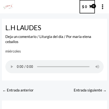
Ir
MA
$
0
al
ME
contenido
Post
navigation
L.H LAUDES
Deja un comentario
/
Liturgia del día
/ Por
maria elena
ceballos
miércoles
←
Entrada anterior
Entrada siguiente
→