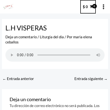
Ir
MA
$
0
al
ME
contenido
Post
navigation
L.H VISPERAS
Deja un comentario
/
Liturgia del día
/ Por
maria elena
ceballos
←
Entrada anterior
Entrada siguiente
→
Deja un comentario
Tu dirección de correo electrónico no será publicada.
Los