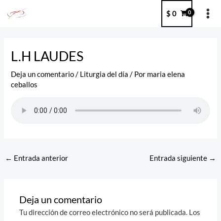
Ir
MA
$
0
al
ME
contenido
Post
navigation
L.H LAUDES
Deja un comentario
/
Liturgia del día
/ Por
maria elena
ceballos
←
Entrada anterior
Entrada siguiente
→
Deja un comentario
Tu dirección de correo electrónico no será publicada.
Los