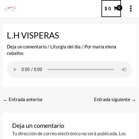
Ir
MA
$
0
al
ME
contenido
Post
navigation
L.H VISPERAS
Deja un comentario
/
Liturgia del día
/ Por
maria elena
ceballos
←
Entrada anterior
Entrada siguiente
→
Deja un comentario
Tu dirección de correo electrónico no será publicada.
Los